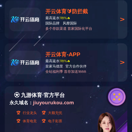
院长等职。
2015年7月任AK官方网站党委常委、副校长。
返回列表
分享至