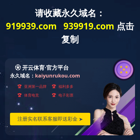
AK（中国）概况
首页
AK（中国）概况
历任领导
历任校长
AK（中国）简介
现任领导
AK（中国）章
08.06
周学熙(1901-1902)
2018
08.06
王寿彭(1926-1927)
2018