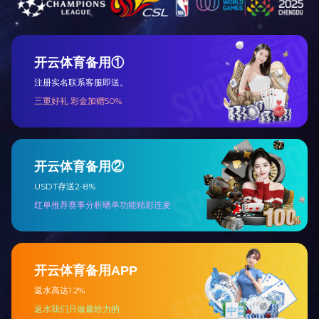
12.29
樊丽明(2017-2022)
2017
上页
1
下页
邮编：250100
传真：(86) -531-88565657
值班电话：(86) -531-88364701
地址：中国山东省济南市AK（中国）南路27号
管理员邮箱：webmaster@sdu.edu.cn